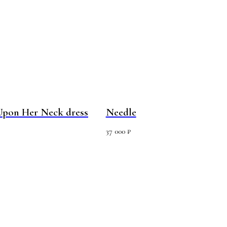
Upon Her Neck dress
Needle
37 000
₽