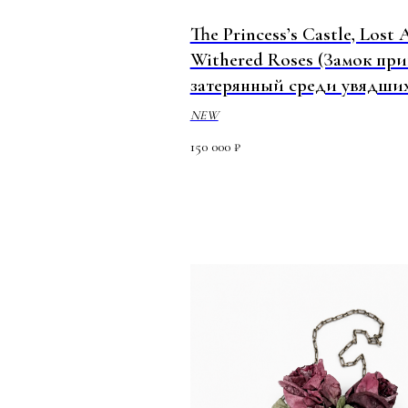
The Princess’s Castle, Lost
Withered Roses (Замок при
затерянный среди увядших
NEW
150 000
₽