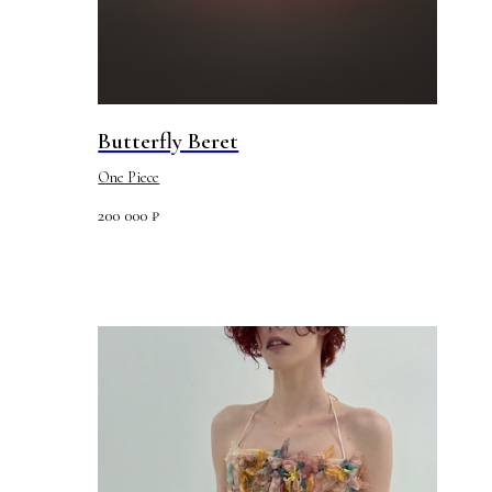
Butterfly Beret
One Piece
200 000
₽