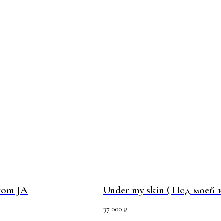
From JA
Under my skin ( Под моей 
37 000
₽