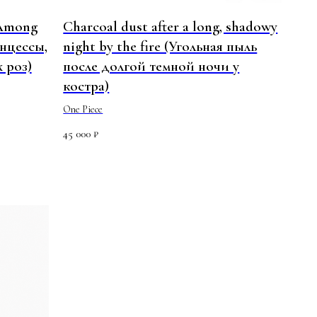
 Among
Charcoal dust after a long, shadowy
нцессы,
night by the fire (Угольная пыль
 роз)
после долгой темной ночи у
костра)
One Piece
45 000
₽