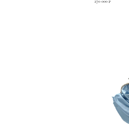
270 000
₽