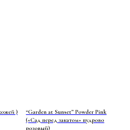
кожей )
“Garden at Sunset” Powder Pink
(«Сад перед закатом» пудрово
розовый)